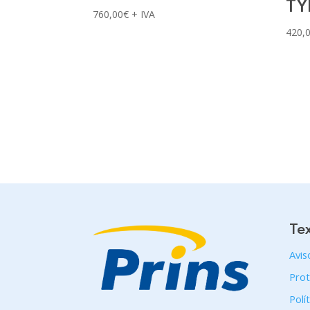
TY
760,00
€
+ IVA
420,
Te
Avis
Prot
Polí