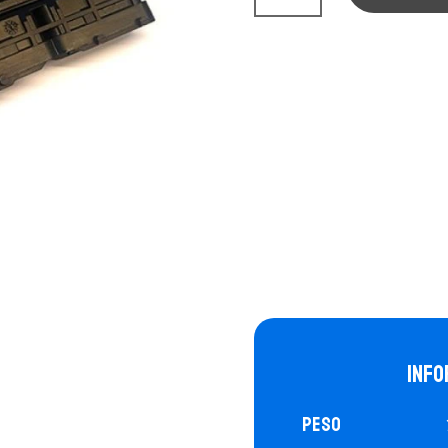
BASIC
4D
cantidad
Info
Peso