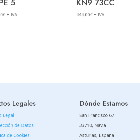
PE 5
KN9 73CC
00
€
+ IVA
444,00
€
+ IVA
xtos Legales
Dónde Estamos
o Legal
San Francisco 67
ección de Datos
33710, Navia
tica de Cookies
Asturias, España