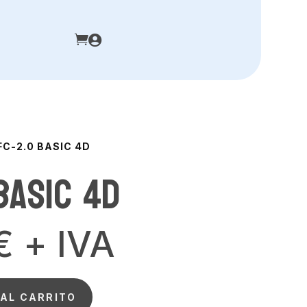


FC-2.0 BASIC 4D
BASIC 4D
€
+ IVA
 AL CARRITO